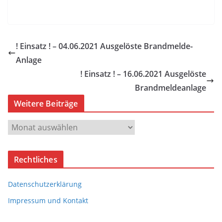
! Einsatz ! – 04.06.2021 Ausgelöste Brandmelde-
Anlage
! Einsatz ! – 16.06.2021 Ausgelöste
Brandmeldeanlage
Weitere Beiträge
W
e
i
Rechtliches
t
e
Datenschutzerklärung
r
e
Impressum und Kontakt
B