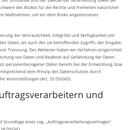
, der Umstände und der Zwecke der Verarbeitung sowie der
Schwere des Risikos für die Rechte und Freiheiten natürlicher
ische Maßnahmen, um ein dem Risiko angemessenes
ung der Vertraulichkeit, Integrität und Verfügbarkeit von
n Daten, als auch des sie betreffenden Zugriffs, der Eingabe,
hrer Trennung. Des Weiteren haben wir Verfahren eingerichtet,
schung von Daten und Reaktion auf Gefährdung der Daten
utz personenbezogener Daten bereits bei der Entwicklung, bzw.
 entsprechend dem Prinzip des Datenschutzes durch
e Voreinstellungen (Art. 25 DSGVO).
ftragsverarbeitern und
uf Grundlage eines sog. „Auftragsverarbeitungsvertrages“
. 28 DSGVO.