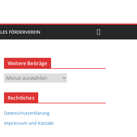
LES FÖRDERVEREIN
Weitere Beiträge
W
e
i
Rechtliches
t
e
Datenschutzerklärung
r
e
Impressum und Kontakt
B