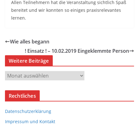
Allen Teilnehmern hat die Veranstaltung sichtlich Spaß
bereitet und wir konnten so einiges praxisrelevantes
lernen.
Wie alles begann
! Einsatz ! – 10.02.2019 Eingeklemmte Person
Weitere Beiträge
W
e
i
Rechtliches
t
e
Datenschutzerklärung
r
e
Impressum und Kontakt
B
e