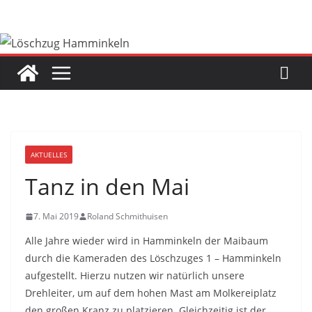
Zum
Inhalt
springen
AKTUELLES
Tanz in den Mai
7. Mai 2019
Roland Schmithuisen
Alle Jahre wieder wird in Hamminkeln der Maibaum
durch die Kameraden des Löschzuges 1 – Hamminkeln
aufgestellt. Hierzu nutzen wir natürlich unsere
Drehleiter, um auf dem hohen Mast am Molkereiplatz
den großen Kranz zu platzieren. Gleichzeitig ist der