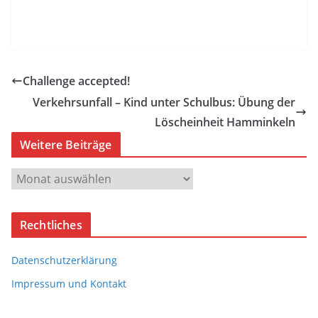
Challenge accepted!
Verkehrsunfall – Kind unter Schulbus: Übung der
Löscheinheit Hamminkeln
Weitere Beiträge
W
e
i
Rechtliches
t
e
Datenschutzerklärung
r
e
Impressum und Kontakt
B