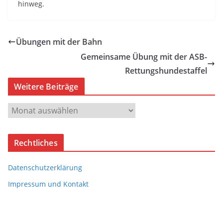
hinweg.
Übungen mit der Bahn
Gemeinsame Übung mit der ASB-
Rettungshundestaffel
Weitere Beiträge
W
e
i
Rechtliches
t
e
Datenschutzerklärung
r
e
Impressum und Kontakt
B
e
i