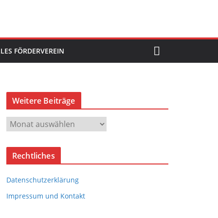
LES FÖRDERVEREIN
Weitere Beiträge
W
e
i
Rechtliches
t
e
Datenschutzerklärung
r
e
Impressum und Kontakt
B