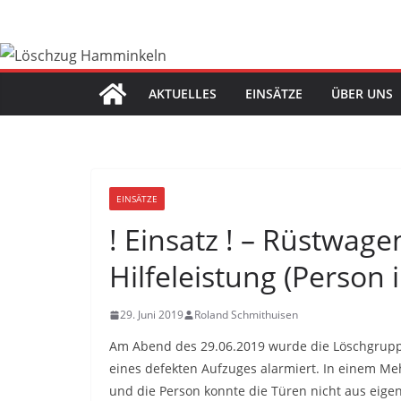
Zum
Inhalt
springen
AKTUELLES
EINSÄTZE
ÜBER UNS
EINSÄTZE
! Einsatz ! – Rüstwag
Hilfeleistung (Person
29. Juni 2019
Roland Schmithuisen
Am Abend des 29.06.2019 wurde die Löschgru
eines defekten Aufzuges alarmiert. In einem Me
und die Person konnte die Türen nicht aus eigen