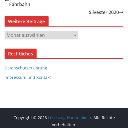
Fahrbahn
Silvester 2020
Weitere Beiträge
W
e
i
Rechtliches
t
e
Datenschutzerklärung
r
e
Impressum und Kontakt
B
e
i
t
r
Copyright © 2026
Löschzug Hamminkeln
. Alle Rechte
ä
vorbehalten.
g