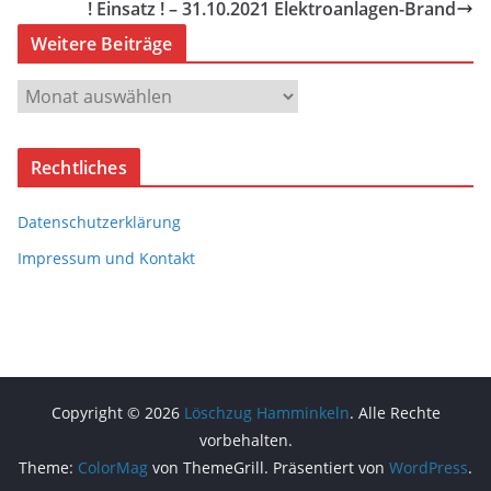
! Einsatz ! – 31.10.2021 Elektroanlagen-Brand
Weitere Beiträge
W
e
i
Rechtliches
t
e
Datenschutzerklärung
r
e
Impressum und Kontakt
B
e
i
t
r
Copyright © 2026
Löschzug Hamminkeln
. Alle Rechte
ä
vorbehalten.
g
Theme:
ColorMag
von ThemeGrill. Präsentiert von
WordPress
.
e