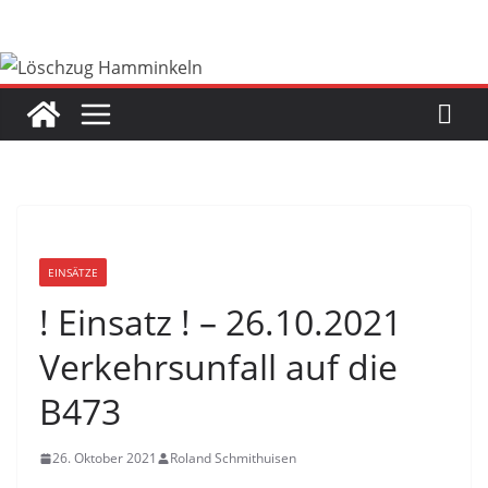
Zum
Inhalt
springen
EINSÄTZE
! Einsatz ! – 26.10.2021
Verkehrsunfall auf die
B473
26. Oktober 2021
Roland Schmithuisen