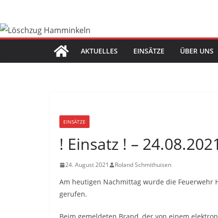
Zum
Inhalt
springen
AKTUELLES
EINSÄTZE
ÜBER UNS
EINSÄTZE
! Einsatz ! – 24.08.2
24. August 2021
Roland Schmithuisen
Am heutigen Nachmittag wurde die Feuerwehr
gerufen.
Beim gemeldeten Brand, der von einem elektron