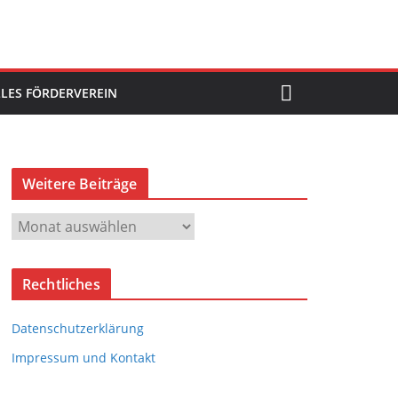
LES FÖRDERVEREIN
Weitere Beiträge
W
e
i
Rechtliches
t
e
Datenschutzerklärung
r
e
Impressum und Kontakt
B