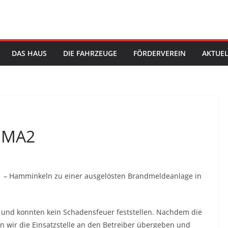
DAS HAUS
DIE FAHRZEUGE
FÖRDERVEREIN
AKTUEL
 BMA2
 – Hamminkeln zu einer ausgelösten Brandmeldeanlage in
h und konnten kein Schadensfeuer feststellen. Nachdem die
 wir die Einsatzstelle an den Betreiber übergeben und