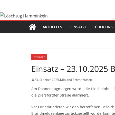
Zum
Inhalt
springen
AKTUELLES
EINSÄTZE
ÜBER UNS
EINSÄTZE
Einsatz – 23.10.2025
23. Oktober 2025
Roland Schmithuisen
Am Donnerstagmorgen wurde die Löscheinheit 1
die Diersfordter Straße alarmiert.
Vor Ort erkundeten wir den betroffenen Bereic
Brandmeldeanlage zurückgestellt wurde, konnten