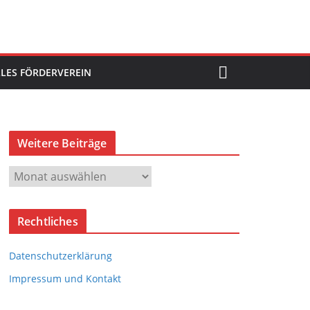
LES FÖRDERVEREIN
Weitere Beiträge
W
e
i
Rechtliches
t
e
Datenschutzerklärung
r
e
Impressum und Kontakt
B