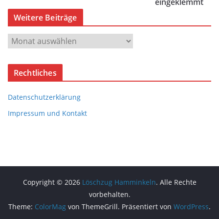
eingeklemmt
Weitere Beiträge
W
e
i
Rechtliches
t
e
Datenschutzerklärung
r
e
Impressum und Kontakt
B
e
i
t
r
Copyright © 2026
Löschzug Hamminkeln
. Alle Rechte
ä
vorbehalten.
g
Theme:
ColorMag
von ThemeGrill. Präsentiert von
WordPress
.
e