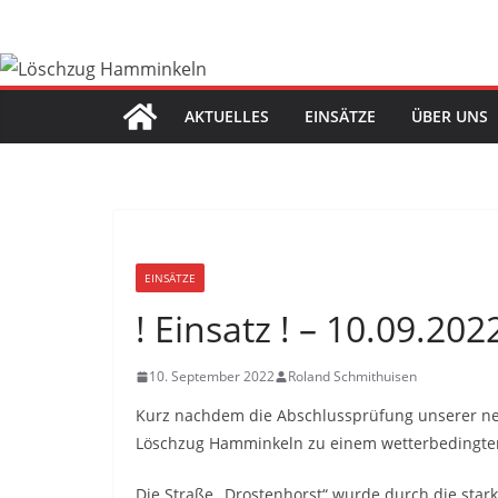
Zum
Inhalt
springen
AKTUELLES
EINSÄTZE
ÜBER UNS
EINSÄTZE
! Einsatz ! – 10.09.2
10. September 2022
Roland Schmithuisen
Kurz nachdem die Abschlussprüfung unserer ne
Löschzug Hamminkeln zu einem wetterbedingten
Die Straße „Drostenhorst“ wurde durch die sta