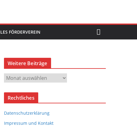
LES FÖRDERVEREIN
Weitere Beiträge
W
e
i
Rechtliches
t
e
Datenschutzerklärung
r
e
Impressum und Kontakt
B