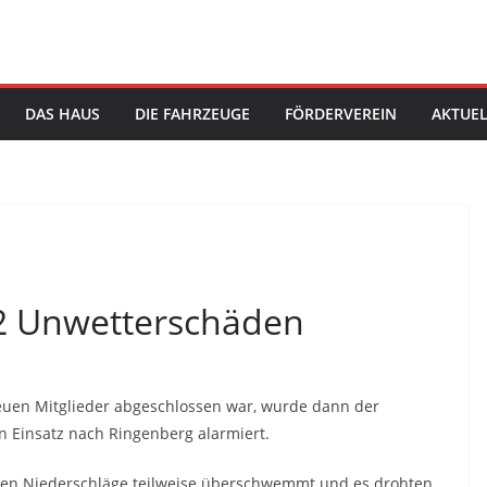
DAS HAUS
DIE FAHRZEUGE
FÖRDERVEREIN
AKTUEL
022 Unwetterschäden
uen Mitglieder abgeschlossen war, wurde dann der
 Einsatz nach Ringenberg alarmiert.
rken Niederschläge teilweise überschwemmt und es drohten