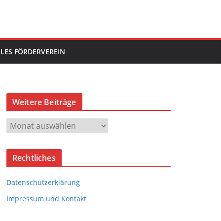
LES FÖRDERVEREIN
Weitere Beiträge
W
e
i
Rechtliches
t
e
Datenschutzerklärung
r
e
Impressum und Kontakt
B