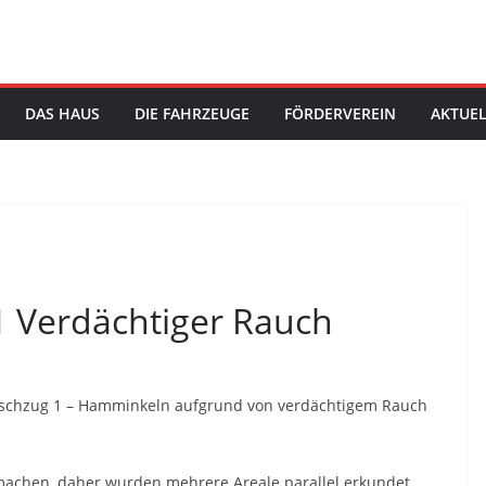
DAS HAUS
DIE FAHRZEUGE
FÖRDERVEREIN
AKTUEL
21 Verdächtiger Rauch
öschzug 1 – Hamminkeln aufgrund von verdächtigem Rauch
achen, daher wurden mehrere Areale parallel erkundet.