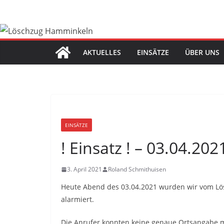
Zum
Inhalt
springen
AKTUELLES
EINSÄTZE
ÜBER UNS
EINSÄTZE
! Einsatz ! – 03.04.20
3. April 2021
Roland Schmithuisen
Heute Abend des 03.04.2021 wurden wir vom L
alarmiert.
Die Anrufer konnten keine genaue Ortsangabe m