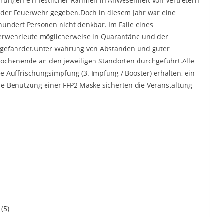
erungen ein festlicher Rahmen in Anwesenheit von Vertretern
n der Feuerwehr gegeben.Doch in diesem Jahr war eine
hundert Personen nicht denkbar. Im Falle eines
erwehrleute möglicherweise in Quarantäne und der
t gefährdet.Unter Wahrung von Abständen und guter
ochenende an den jeweiligen Standorten durchgeführt.Alle
e Auffrischungsimpfung (3. Impfung / Booster) erhalten, ein
ie Benutzung einer FFP2 Maske sicherten die Veranstaltung
(5)