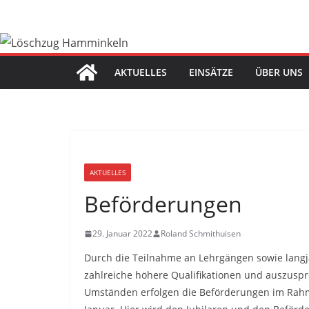
Zum
Inhalt
springen
AKTUELLES
EINSÄTZE
ÜBER UNS
AKTUELLES
Beförderungen
29. Januar 2022
Roland Schmithuisen
Durch die Teilnahme an Lehrgängen sowie langj
zahlreiche höhere Qualifikationen und auszusp
Umständen erfolgen die Beförderungen im Rah