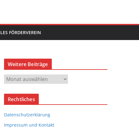
LES FÖRDERVEREIN
Weitere Beiträge
W
e
i
Rechtliches
t
e
Datenschutzerklärung
r
e
Impressum und Kontakt
B